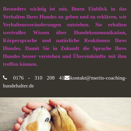
Besonders wichtig ist mir, Ihnen Einblick in das
Verhalten Ihres Hundes zu geben und zu erklären, wie
Verhaltensveränderungen entstehen. Sie erhalten
wertvolles Wissen über Hundekommunikation,
Körpersprache und natürliche Reaktionen Ihres
Hundes. Damit Sie in Zukunft die Sprache Ihres
Hundes besser verstehen und Übereinkünfte mit ihm
treffen können.
0176 - 310 208 41
kontakt@merits-coaching-
hundehalter.de